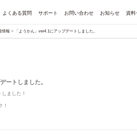
よくある質問
サポート
お問い合わせ
お知らせ
資料
働状況確認
況確認
ッチング
認と技術経歴書作成
確認
新着情報
セミナー
リリース
着情報
>
「ようかん」ver4.1にアップデートしました。
「ようかん」
ップデートしました。
ートしました！
ク！