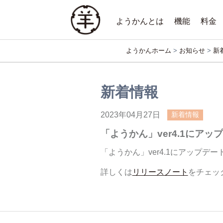
Skip
to
ようかんとは
機能
料金
content
ようかんとは
ようかんの活用
要員稼
売上状
要員マ
経歴確
粗利の
ようかんホーム
>
お知らせ
>
新
ようかん
SES営業必見！クラウド要員管理アプリ
新着情報
2023年04月27日
新着情報
「ようかん」ver4.1にア
「ようかん」ver4.1にアップデ
詳しくは
リリースノート
をチェッ