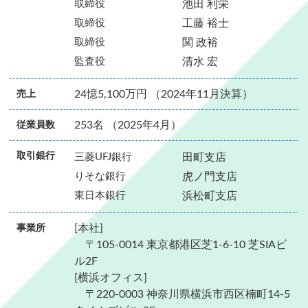
取締役
池田 利栄
取締役
工藤 裕士
取締役
関 政裕
監査役
清水 宏
24憶5,100万円 （2024年11月決算）
売上
253名 （2025年4月）
従業員数
取引銀行
三菱UFJ銀行
田町支店
りそな銀行
虎ノ門支店
東日本銀行
浜松町支店
[本社]
事業所
〒105-0014 東京都港区芝1-6-10 芝SIAビ
ル2F
[横浜オフィス]
〒220-0003 神奈川県横浜市西区楠町14-5