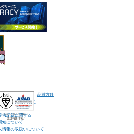
報保護方針
品質方針
報の取扱いについて
人データ又は
FS 671851 / ISO9001
提供記録に関する
認証範囲 本社
周知について
人情報の取扱いについて