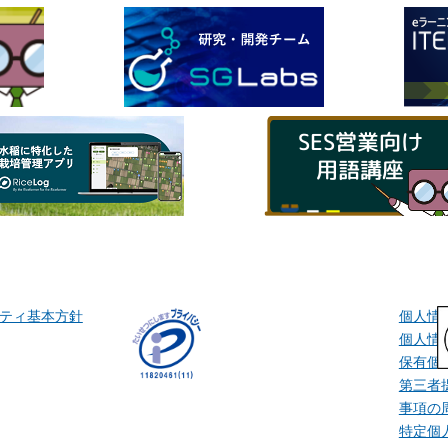
ティ基本方針
個人情
個人情
保有個
第三者
事項の
特定個