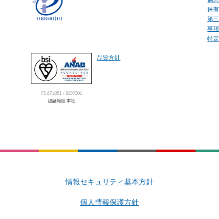
保
第
事
特
品質方針
FS 671851 / ISO9001
認証範囲 本社
情報セキュリティ基本方針
個人情報保護方針