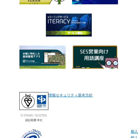
情報セキュリティ基本方針
IS 559680 / ISO27001
認証範囲 本社
個
個