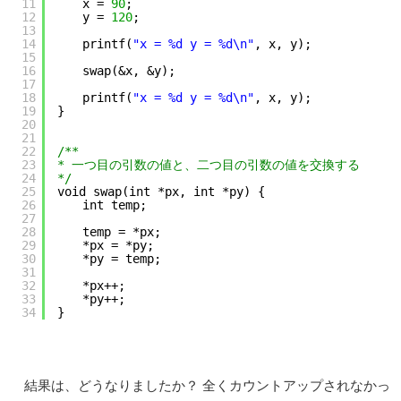
11
　　x = 
90
;
12
　　y = 
120
;
13
14
　　printf(
"x = %d y = %d\n"
, x, y);
15
16
　　swap(&x, &y);
17
18
　　printf(
"x = %d y = %d\n"
, x, y);
19
}
20
21
22
/**
23
* 一つ目の引数の値と、二つ目の引数の値を交換する
24
*/
25
void swap(int *px, int *py) {
26
　　int temp;
27
28
　　temp = *px;
29
　　*px = *py;
30
　　*py = temp;
31
32
　　*px++;
33
　　*py++;
34
}
結果は、どうなりましたか？ 全くカウントアップされなかっ