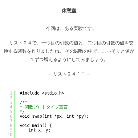
休憩室
今回は、ある実験です。
リスト２４で、一つ目の引数の値と、二つ目の引数の値を交
換する関数を作りましたね。 その関数の中で、こっそりと値が
１ずつ増えるようにしてみましょう。
— リスト２４｀｀ —
1
#include <stdio.h>
2
3
/**
4
* 関数プロトタイプ宣言
5
*/
6
void swap(int *px, int *py);
7
8
void main() {
9
　　int x, y;
10