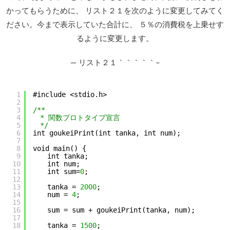
かってもらうために、 リスト２１を次のように変更してみてく
ださい。今まで表示していた合計に、 ５％の消費税を上乗せす
るように変更します。
— リスト２１｀｀｀｀｀–
1
#include <stdio.h>
2
3
/**
4
　* 関数プロトタイプ宣言
5
　*/
6
int goukeiPrint(int tanka, int num);
7
8
void main() {
9
　　int tanka;
10
　　int num;
11
　　int sum=
0
;
12
13
　　tanka = 
2000
;
14
　　num = 
4
;
15
16
　　sum = sum + goukeiPrint(tanka, num);
17
18
　　tanka = 
1500
;