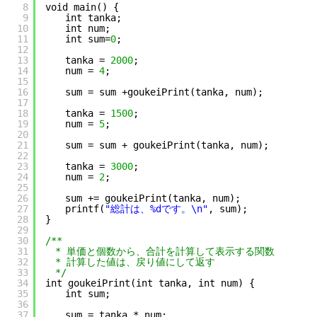
8
void main() {
9
　　int tanka;
10
　　int num;
11
　　int sum=
0
;
12
13
　　tanka = 
2000
;
14
　　num = 
4
;
15
16
　　sum = sum +goukeiPrint(tanka, num);
17
18
　　tanka = 
1500
;
19
　　num = 
5
;
20
21
　　sum = sum + goukeiPrint(tanka, num);
22
23
　　tanka = 
3000
;
24
　　num = 
2
;
25
26
　　sum += goukeiPrint(tanka, num);
27
　　printf(
"総計は、%dです。\n"
, sum);
28
}
29
30
/**
31
　* 単価と個数から、合計を計算して表示する関数
32
　* 計算した値は、戻り値にして返す
33
　*/
34
int goukeiPrint(int tanka, int num) {
35
　　int sum;
36
37
　　sum = tanka * num;