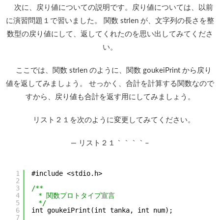
次に、戻り値についての説明です。戻り値については、以前
に演習問題１で習いました。 関数 strlen が、文字列の長さを整
数型の戻り値にして、返してくれたのを思い出してみてくださ
い。
ここでは、関数 strlen のように、関数 goukeiPrint から戻り
値を返してみましょう。 せっかく、合計を計算する関数なので
すから、戻り値も合計を返す用にしてみましょう。
リスト２１を次のように変更してみてください。
— リスト２１｀｀｀｀–
1
#include <stdio.h>
2
3
/**
4
　* 関数プロトタイプ宣言
5
　*/
6
int goukeiPrint(int tanka, int num);
7