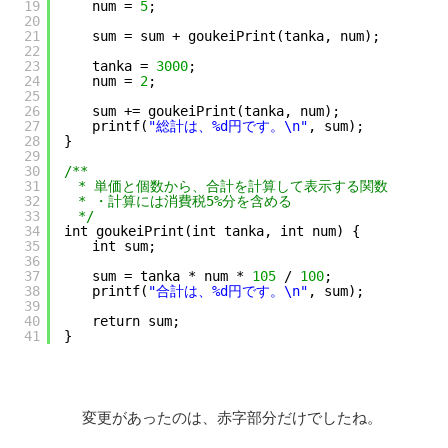
19
　　num = 
5
;
20
21
　　sum = sum + goukeiPrint(tanka, num);
22
23
　　tanka = 
3000
;
24
　　num = 
2
;
25
26
　　sum += goukeiPrint(tanka, num);
27
　　printf(
"総計は、%d円です。\n"
, sum);
28
}
29
30
/**
31
　* 単価と個数から、合計を計算して表示する関数
32
　* ・計算には消費税5%分を含める
33
　*/
34
int goukeiPrint(int tanka, int num) {
35
　　int sum;
36
37
　　sum = tanka * num * 
105
/ 
100
;
38
　　printf(
"合計は、%d円です。\n"
, sum);
39
40
　　return sum;
41
}
変更があったのは、赤字部分だけでしたね。