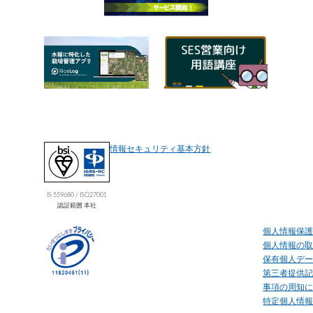
情報セキュリティ基本方針
IS 559680 / ISO27001
認証範囲 本社
個人情報保
個人情報の
保有個人デ
第三者提供
事項の周知
特定個人情