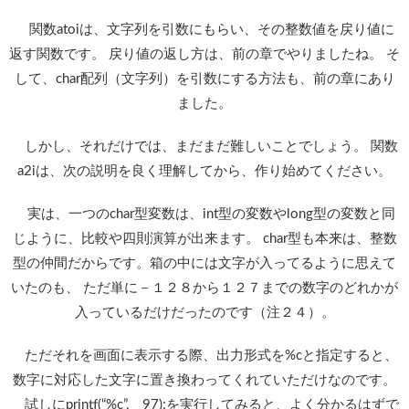
関数atoiは、文字列を引数にもらい、その整数値を戻り値に
返す関数です。 戻り値の返し方は、前の章でやりましたね。 そ
して、char配列（文字列）を引数にする方法も、前の章にあり
ました。
しかし、それだけでは、まだまだ難しいことでしょう。 関数
a2iは、次の説明を良く理解してから、作り始めてください。
実は、一つのchar型変数は、int型の変数やlong型の変数と同
じように、比較や四則演算が出来ます。 char型も本来は、整数
型の仲間だからです。箱の中には文字が入ってるように思えて
いたのも、 ただ単に－１２８から１２７までの数字のどれかが
入っているだけだったのです（注２４）。
ただそれを画面に表示する際、出力形式を%cと指定すると、
数字に対応した文字に置き換わってくれていただけなのです。
試しにprintf(“%c”, 97);を実行してみると、よく分かるはずで