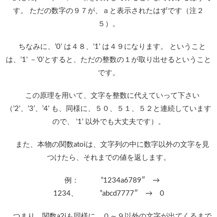
す。 ただの数字の９７が、ａと表示されたはずです（注２
５）。
ちなみに、’0’ は４８、’1’ は４９になります。 ということ
は、’1’ －‘0’とすると、ただの整数の１が取り出せるということ
です。
この原理を用いて、文字を整数に代えていって下さい
（’2’、’3’、’4’ も、同様に、５０、５１、５２と連続しています
ので、 ’1’ 以外でも大丈夫です）。
また、本物の関数atoiは、文字列の中に数字以外の文字を見
つけたら、それまでの値を返します。
例： ”1234a6789″ →
1234、 ”abcd7777″ → 0
つまり、関数a2iも同様に、０～９以外の文字が出てくるまで