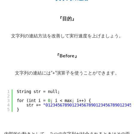
『目的』
文字列の連結方法を改善して実行速度を上げましょう。
『Before』
文字列の連結には”+”演算子を使うことができます。
1
String str = null;
2
3
for (int i = 
0
; i < max; i++) {
4
str += 
"0123456789012345678901234567890123456
5
}