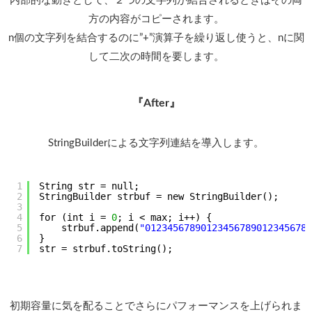
内部的な動きとして、２つの文字列が結合されるときはその両
方の内容がコピーされます。
n個の文字列を結合するのに”+”演算子を繰り返し使うと、nに関
して二次の時間を要します。
『After』
StringBuilderによる文字列連結を導入します。
1
String str = null;
2
StringBuilder strbuf = new StringBuilder();
3
4
for (int i = 
0
; i < max; i++) {
5
strbuf.append(
"012345678901234567890123456789
6
}
7
str = strbuf.toString();
初期容量に気を配ることでさらにパフォーマンスを上げられま