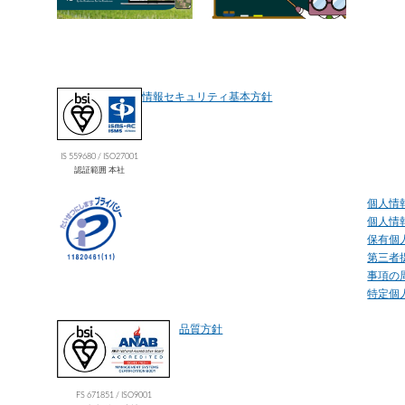
情報セキュリティ基本方針
IS 559680 / ISO27001
認証範囲 本社
個人情
個人情
保有個
第三者
事項の
特定個
品質方針
FS 671851 / ISO9001