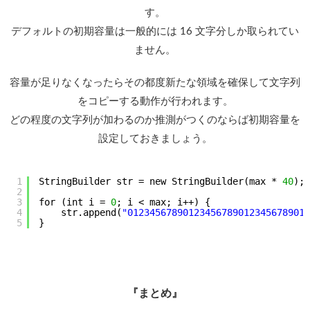
す。
デフォルトの初期容量は一般的には 16 文字分しか取られてい
ません。
容量が足りなくなったらその都度新たな領域を確保して文字列
をコピーする動作が行われます。
どの程度の文字列が加わるのか推測がつくのならば初期容量を
設定しておきましょう。
1
StringBuilder str = new StringBuilder(max * 
40
);
2
3
for (int i = 
0
; i < max; i++) {
4
str.append(
"012345678901234567890123456789012
5
}
『まとめ』