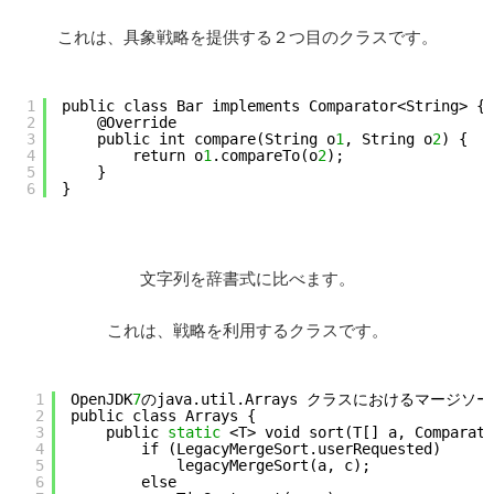
これは、具象戦略を提供する２つ目のクラスです。
1
public class Bar implements Comparator<String> {
2
@Override
3
public int compare(String o
1
, String o
2
) {
4
return o
1
.compareTo(o
2
);
5
}
6
}
文字列を辞書式に比べます。
これは、戦略を利用するクラスです。
1
OpenJDK
7
のjava.util.Arrays クラスにおけるマ
2
public class Arrays {
3
public 
static
<T> void sort(T[] a, Comparato
4
if (LegacyMergeSort.userRequested)
5
legacyMergeSort(a, c);
6
else