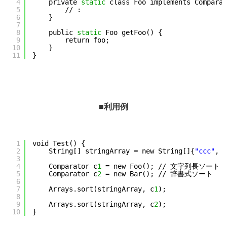
4
private 
static
class Foo implements Comparat
5
// :
6
}
7
8
public 
static
Foo getFoo() {
9
return foo;
10
}
11
}
■利用例
1
void Test() {
2
String[] stringArray = new String[]{
"ccc"
, 
"
3
4
Comparator c
1
= new Foo(); // 文字列長ソート
5
Comparator c
2
= new Bar(); // 辞書式ソート
6
7
Arrays.sort(stringArray, c
1
);
8
9
Arrays.sort(stringArray, c
2
);
10
}