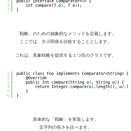
1
public interface Comparator<T> {
2
int compare(T o
1
, T o
2
);
3
}
「戦略」のための抽象的なメソッドを定義します。
ここでは、大小関係を比較することとします。
これは、具象戦略を提供する１つ目のクラスです。
1
public class Foo implements Comparator<String> {
2
@Override
3
public int compare(String o
1
, String o
2
) {
4
return Integer.compare(o
1
.length(), o
2
.le
5
}
6
}
具体的な「戦略」を実装します。
文字列の長さを比べます。