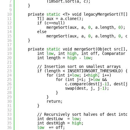
7
TimSort.sort(a, c);
8
}
9
10
private 
static
<T> void legacyMergeSort(T[] 
11
T[] aux = a.clone();
12
if (c==null)
13
mergeSort(aux, a, 
0
, a.length, 
0
);
14
else
15
mergeSort(aux, a, 
0
, a.length, 
0
, c)
16
}
17
18
private 
static
void mergeSort(Object src[], 
19
int 
low
, int 
high
, int off, Comparator c
20
int length = 
high
- 
low
;
21
22
// Insertion sort on smallest arrays
23
if (length < INSERTIONSORT_THRESHOLD) {
24
for (int i=
low
; i<
high
; i++)
25
for (int j=i; j>
low
&& 
26
c.compare(dest[j
-1
], dest[j]
27
swap(dest, j, j
-1
);
28
}
29
}
30
return;
31
}
32
33
// Recursively sort halves of dest into 
34
int destLow  = 
low
;
35
int destHigh = 
high
;
36
low
+= off;