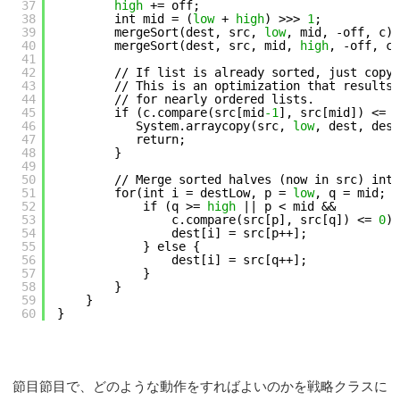
37
high
+= off;
38
int mid = (
low
+ 
high
) >>> 
1
;
39
mergeSort(dest, src, 
low
, mid, -off, c);
40
mergeSort(dest, src, mid, 
high
, -off, c)
41
42
// If list is already sorted, just copy 
43
// This is an optimization that results 
44
// for nearly ordered lists.
45
if (c.compare(src[mid
-1
], src[mid]) <= 
0
46
System.arraycopy(src, 
low
, dest, dest
47
return;
48
}
49
50
// Merge sorted halves (now in src) into
51
for(int i = destLow, p = 
low
, q = mid; i
52
if (q >= 
high
|| p < mid &&
53
c.compare(src[p], src[q]) <= 
0
) 
54
dest[i] = src[p++];
55
} else {
56
dest[i] = src[q++];
57
}
58
}
59
}
60
}
節目節目で、どのような動作をすればよいのかを戦略クラスに