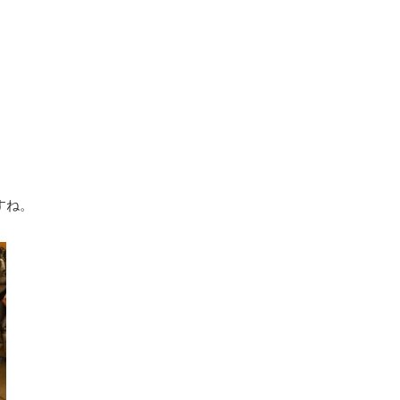
。
すね。