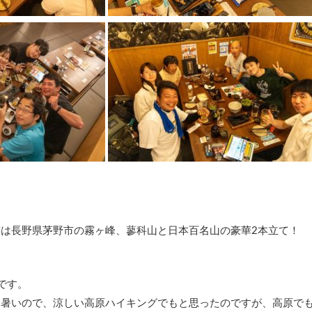
5
は長野県茅野市の霧ヶ峰、蓼科山と日本百名山の豪華2本立て！
です。
も暑いので、涼しい高原ハイキングでもと思ったのですが、高原で