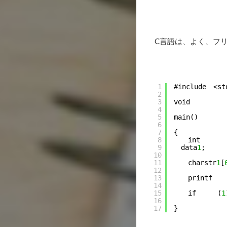
C言語は、よく、フリ
1
#include　<st
2
3
void
4
5
main()
6
7
{
8
　　int
9
　data
1
;
10
11
　　charstr
1
[
12
13
　　printf　
14
15
　　if　　　(
1
16
17
}