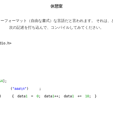
休憩室
ーフォーマット（自由な書式）な言語だと言われます。 それは、
次の記述を打ち込んで、コンパイルしてみてください。
dio.h>
64
];
　　　　(
"aaa\n"
)　　　;
)　　　{　data
1
　=　
0
;　data
1
++;　data
1
　+=　
10
;　}