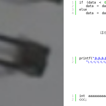
1
if　(data　<　
2
　　data　=　da
3
else
4
　　data　=　da
ほか
・
1
printf(
"あああ
2
"いいいいい
・
1
int　aaaaaaaaa
2
ccc;