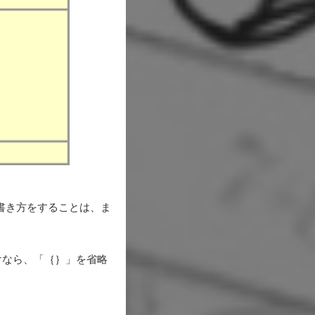
書き方をすることは、ま
けなら、「｛｝」を省略