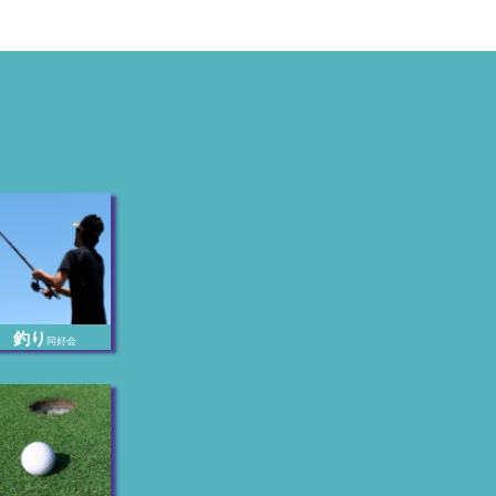
釣り
同好会