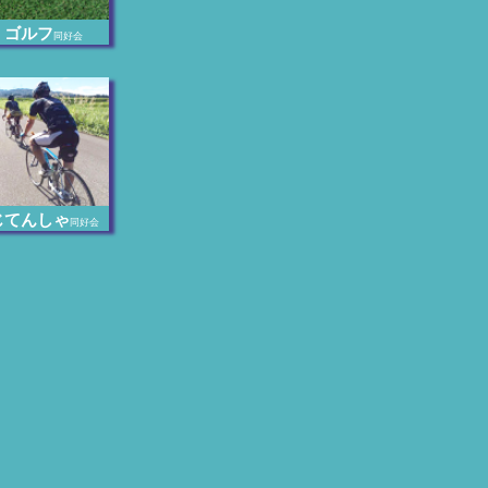
ゴルフ
同好会
じてんしゃ
同好会