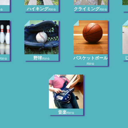
ハイキング
クライミング
好会
同好会
同好会
野球
バスケットボール
同好会
同好会
同好会
音楽
同好会