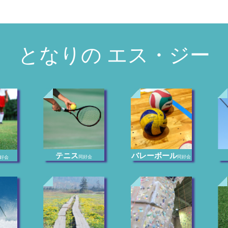
となりの エス・ジー
テニス
バレーボール
同好会
同好会
好会