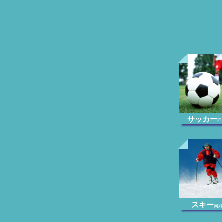
サッカー
同
スキー
同