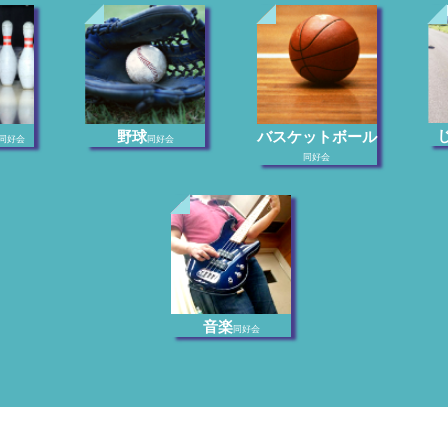
野球
バスケットボール
同好会
同好会
同好会
音楽
同好会