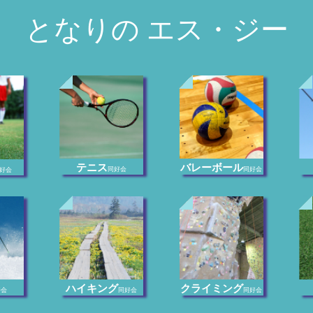
となりの エス・ジー
テニス
バレーボール
同好会
同好会
好会
ハイキング
クライミング
好会
同好会
同好会