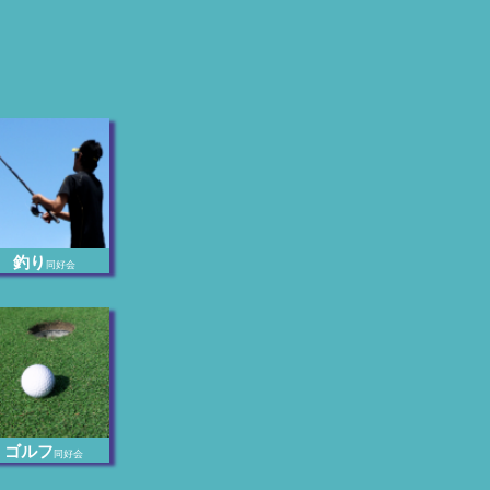
釣り
同好会
ゴルフ
同好会