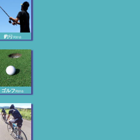
釣り
同好会
ゴルフ
同好会