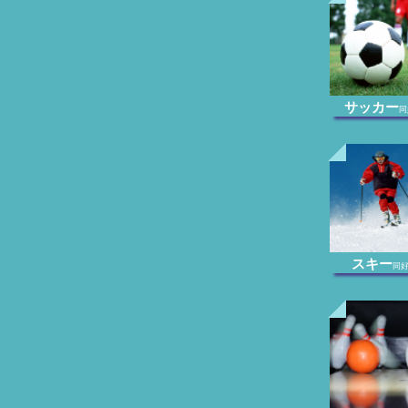
サッカー
同
スキー
同