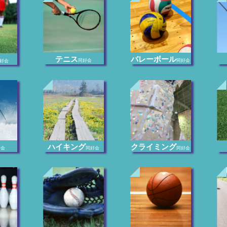
テニス
バレーボール
同好会
同好会
好会
ハイキング
クライミング
好会
同好会
同好会