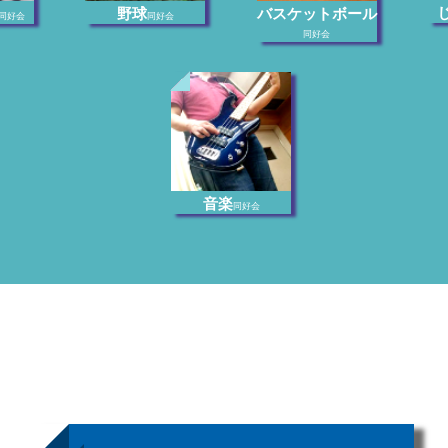
野球
バスケットボール
同好会
同好会
同好会
音楽
同好会