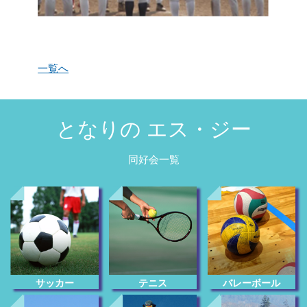
一覧へ
となりの エス・ジー
同好会一覧
サッカー
テニス
バレーボール