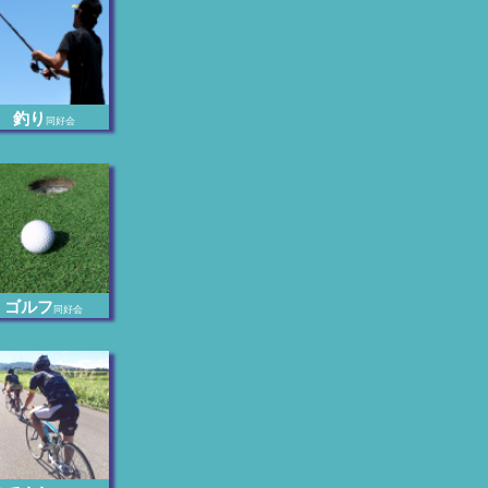
釣り
同好会
ゴルフ
同好会