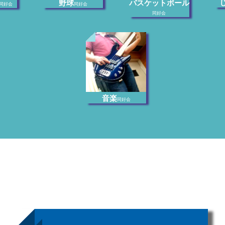
野球
バスケットボール
同好会
同好会
同好会
音楽
同好会