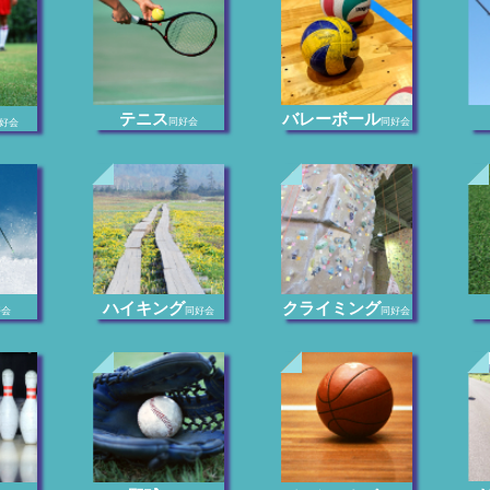
テニス
バレーボール
同好会
同好会
好会
ハイキング
クライミング
好会
同好会
同好会