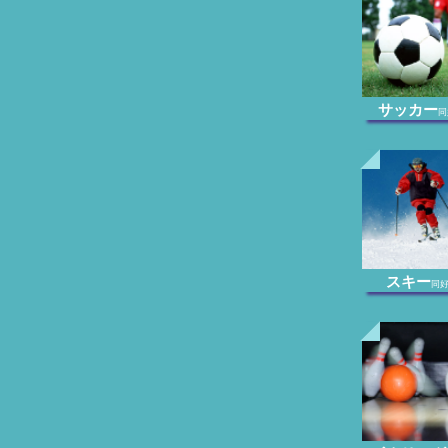
サッカー
同
スキー
同