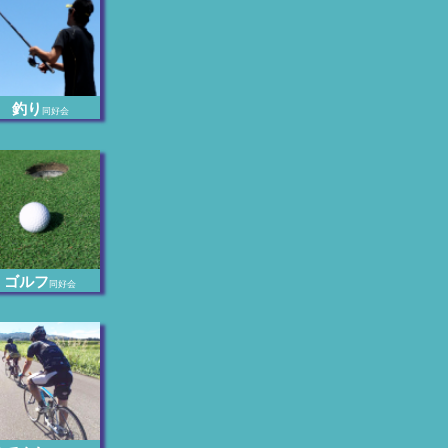
釣り
同好会
ゴルフ
同好会