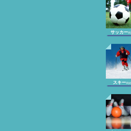
サッカー
同
スキー
同