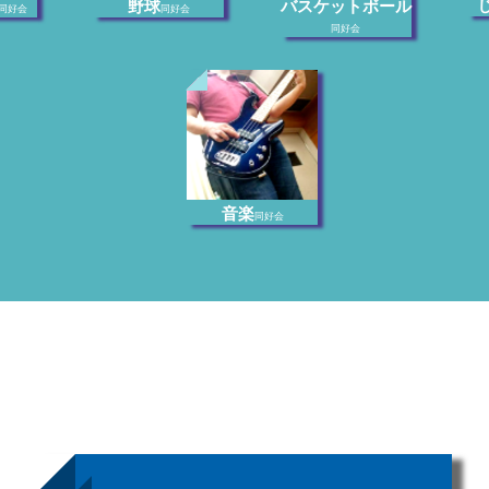
野球
バスケットボール
同好会
同好会
同好会
音楽
同好会