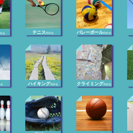
テニス
バレーボール
同好会
同好会
好会
ハイキング
クライミング
好会
同好会
同好会