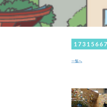
1731566
一覧へ