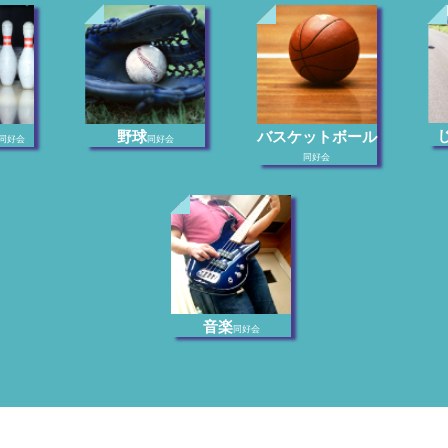
野球
バスケットボール
同好会
同好会
同好会
音楽
同好会