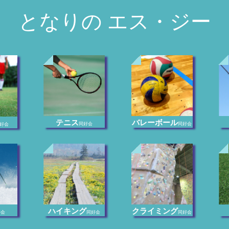
となりの エス・ジー
テニス
バレーボール
同好会
同好会
好会
ハイキング
クライミング
好会
同好会
同好会