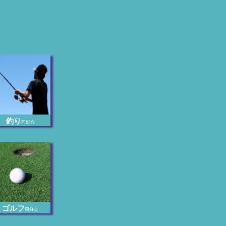
釣り
同好会
ゴルフ
同好会