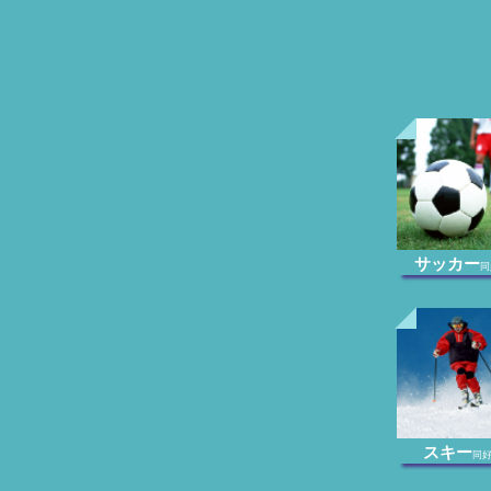
サッカー
同
スキー
同