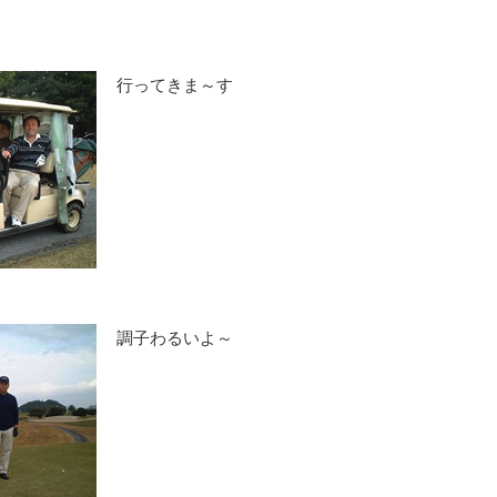
行ってきま～す
調子わるいよ～