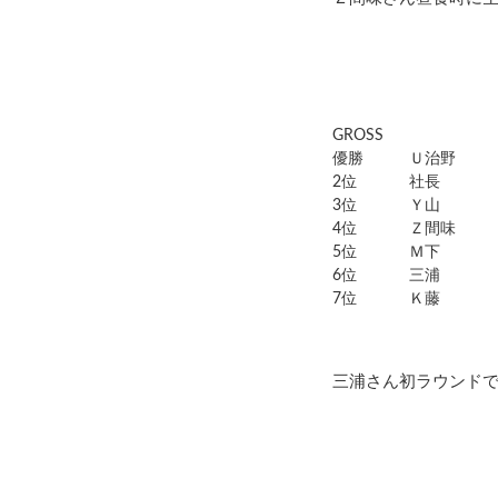
GROSS
優勝
Ｕ治野
2位
社長
3位
Ｙ山
4位
Ｚ間味
5位
Ｍ下
6位
三浦
7位
Ｋ藤
三浦さん初ラウンドで