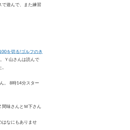
スで遊んで、また練習
100を切る!ゴルフのき
。Ｙ山さんは読んで
た。
。 8時14分スター
Ｚ間味さんとＭ下さん
のはなにもありませ