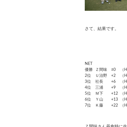
さて、結果です。
NET
優勝
Ｚ間味
±0
（H
2位
Ｕ治野
+2
（H
3位
社長
+6
（H
4位
三浦
+9
（H
5位
Ｍ下
+12
（H
6位
Ｙ山
+13
（H
7位
Ｋ藤
+22
（H
Ｚ間味さん昼食時に生