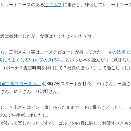
とショートコースのある
宝ゴルフ
に集合し、練習してショートコー
施設は微妙でしたが、食事はとてもよかったです。
がら、三浦さん（実はコースデビュー）が持ってきた
「 今の技術で
実にうまくなる!ゴルフのきほん」
といった本を読んだり（意味なし
 （ボーナス査定時期を利用して？社長の勝ち！）して過ごしまし
御宿ゴルフコースへ。
朝8時7分スタートが社長、Ｙ山さん、三浦さん
藤さん、Ｍ下さん、Ｕ治野さん。
し、Ｙ山さんはピン（旗）持ったままカートに乗ろうとしたし、 
飲んで午後ボロボロだし、
があって楽しかったですが、 ゴルフの内容に関して特筆すべきも