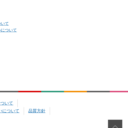
ついて
いについて
について
いについて
品質方針