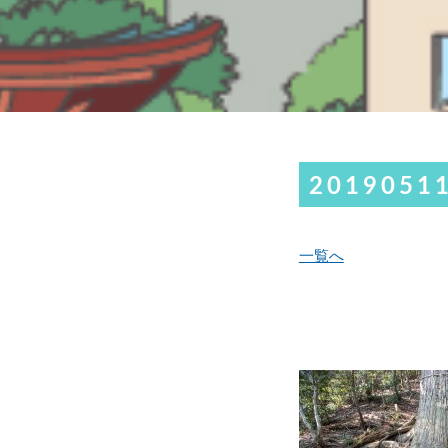
201905
一覧へ