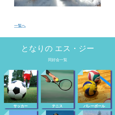
一覧へ
となりの エス・ジー
同好会一覧
サッカー
テニス
バレーボール