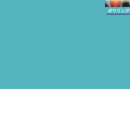
ボウリング