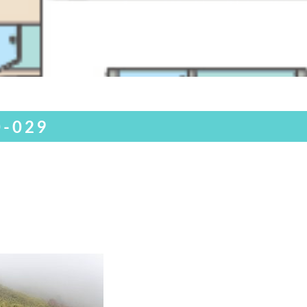
0-029