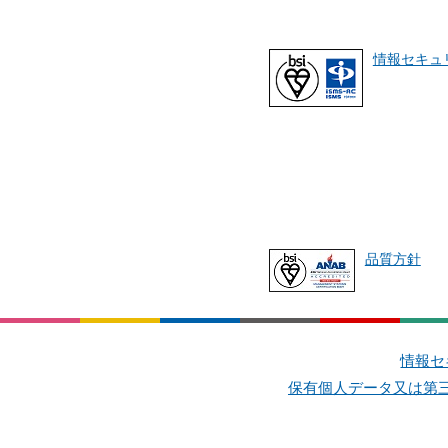
情報セキュ
品質方針
情報セ
保有個人データ又は第