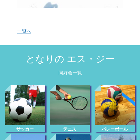
一覧へ
となりの エス・ジー
同好会一覧
サッカー
テニス
バレーボール