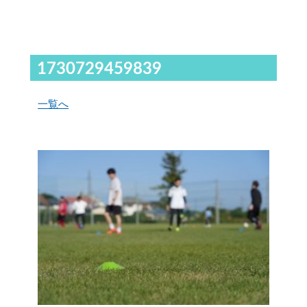
1730729459839
一覧へ