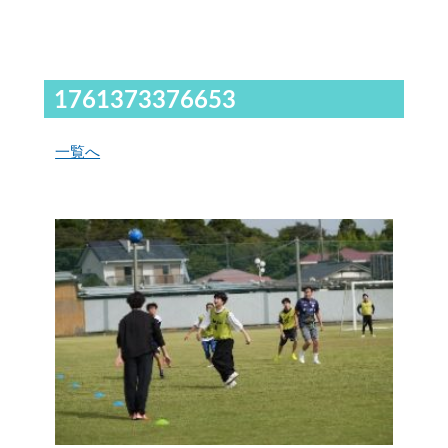
1761373376653
一覧へ