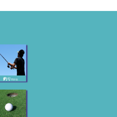
釣り
同好会