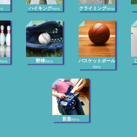
ハイキング
クライミング
好会
同好会
同好会
野球
バスケットボール
同好会
同好会
同好会
音楽
同好会