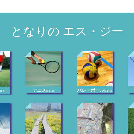
となりの エス・ジー
テニス
バレーボール
同好会
同好会
好会