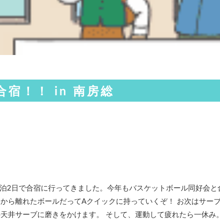
合宿！！ in 南房総
金)から1泊2日で合宿に行ってきました。今年もバスケットボール同好会
から離れたボールだってAクイックに持っていくぞ！ お次はサー
天井サーブに磨きをかけます。 そして、運動して疲れたら一休み