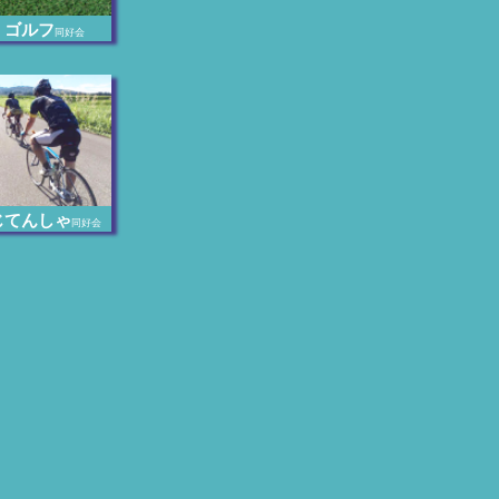
ゴルフ
同好会
じてんしゃ
同好会