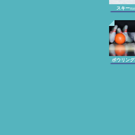
スキー
同
ボウリング