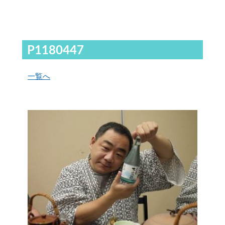
P1180447
一覧へ