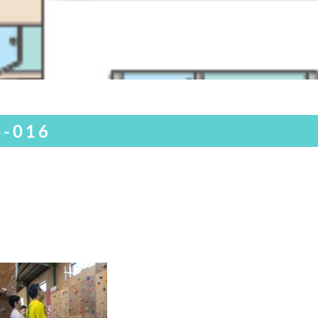
4-016