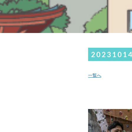
2023101
一覧へ