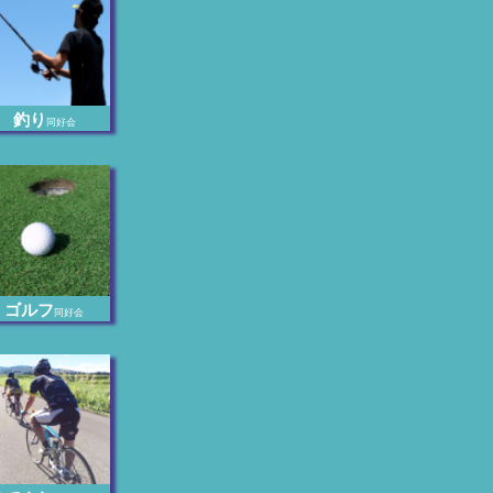
釣り
同好会
ゴルフ
同好会