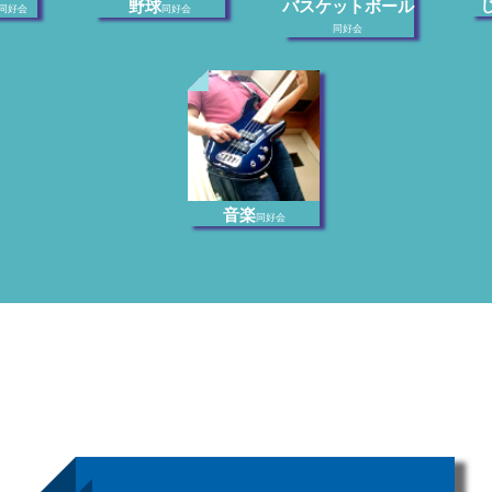
野球
バスケットボール
同好会
同好会
同好会
音楽
同好会