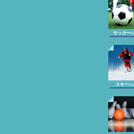
サッカー
同
スキー
同