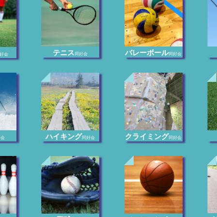
テニス
バレーボール
同好会
同好会
好会
ハイキング
クライミング
好会
同好会
同好会