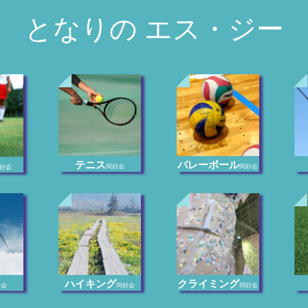
となりの エス・ジー
テニス
バレーボール
同好会
同好会
好会
ハイキング
クライミング
好会
同好会
同好会