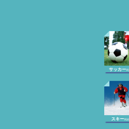
サッカー
同
スキー
同