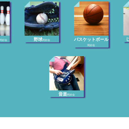
野球
バスケットボール
同好会
同好会
同好会
音楽
同好会