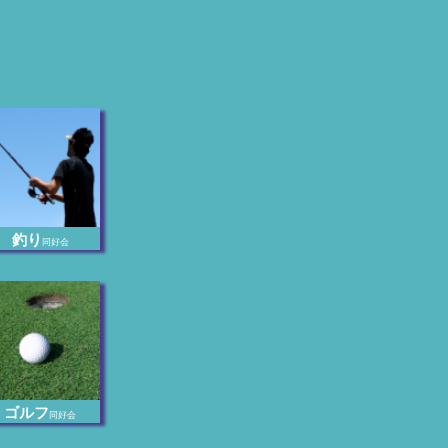
釣り
同好会
ゴルフ
同好会